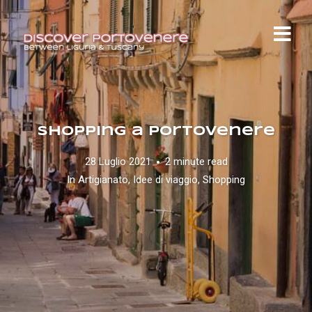
Shopping a Portovenere
28 Luglio 2021
2 minute read
In
Artigianato
,
Idee di viaggio
,
Shopping