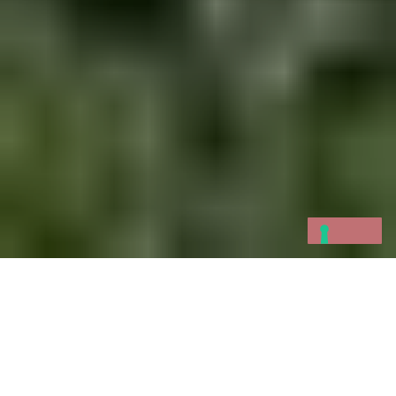
La Spezia, che è uno dei principali porti militari
e commerciali italiani, offre varie interessanti