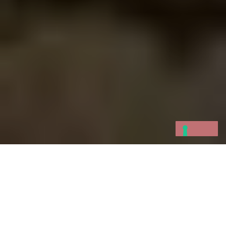
Se soggiorni nell’incantevole borgo marinaro di
Portovenere
, avrai la base perfetta per
esplorare alcune delle destinazioni più