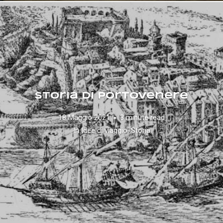
Storia di Portovenere
18 Maggio 2021
3 minute read
In
Idee di viaggio
,
Storia