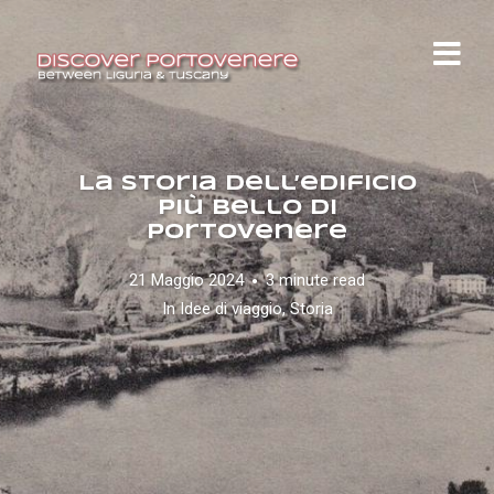
La storia dell’edificio
più bello di
Portovenere
21 Maggio 2024
3 minute read
In
Idee di viaggio
,
Storia