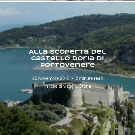
Alla scoperta del
Castello Doria di
Portovenere
25 Novembre 2016
2 minute read
In
Idee di viaggio
,
Storia